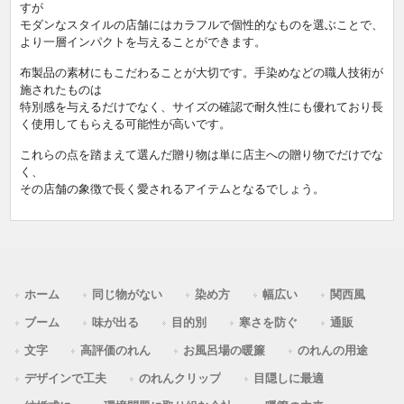
すが
モダンなスタイルの店舗にはカラフルで個性的なものを選ぶことで、
より一層インパクトを与えることができます。
布製品の素材にもこだわることが大切です。手染めなどの職人技術が
施されたものは
特別感を与えるだけでなく、サイズの確認で耐久性にも優れており長
く使用してもらえる可能性が高いです。
これらの点を踏まえて選んだ贈り物は単に店主への贈り物でだけでな
く、
その店舗の象徴で長く愛されるアイテムとなるでしょう。
ホーム
同じ物がない
染め方
幅広い
関西風
ブーム
味が出る
目的別
寒さを防ぐ
通販
文字
高評価のれん
お風呂場の暖簾
のれんの用途
デザインで工夫
のれんクリップ
目隠しに最適